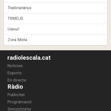
Tradiciunàrius
TRMDJS
Uiavui!
Zona Mixta
radiolescala.cat
Notícies
Esports
En directe
Ràdio
Publicitat
Programació
Sintonitza'ns