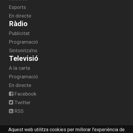
Esports
En directe
Ràdio
Publicitat
Programació
Sintonitza'ns
Televisió
A la carta
Programació
En directe
Facebook
Twitter
RSS
Aquest web utilitza cookies per millorar l'experiència de
© 2026 radiolescala.cat -
Avís legal
-
Contactar