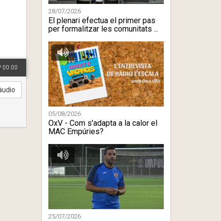
28/07/2026
El plenari efectua el primer pas
per formalitzar les comunitats ...
/
00:00
àudio
05/08/2026
OxV - Com s'adapta a la calor el
MAC Empúries?
25/07/2026