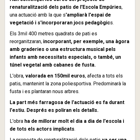
renaturalització dels patis de l'Escola Empúries
,
una actuació amb la que s
'ampliarà l'espai de
vegetació i s'incorporaran jocs pedagògic
s.
Els 3mil 400 metres quadrats de pati es
reorganitzaran,
incorporant, per exemple, una àgora
amb graderies o una estructura musical pels
infants amb necessitats especials, o també, un
túnel vegetal amb cabanes de fusta.
L'obra,
valorada en 150mil euros
, afecta a tots els
patis, mantenint la zona poliesportiva. Predominarà la
fusta i es plantaran nous arbres.
La part més farragosa de l'actuació es fa durant
l'estiu. Després es poliran els detalls.
L'obra
ha de millorar molt el dia a dia de l'escola i
de tots els actors implicats
.
La proposta de renaturalització dels patis
va ser una