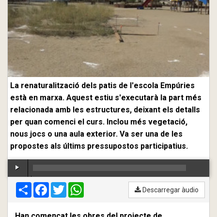
La renaturalització dels patis de l'escola Empúries
està en marxa. Aquest estiu s'executarà la part més
relacionada amb les estructures, deixant els detalls
per quan comenci el curs. Inclou més vegetació,
nous jocs o una aula exterior. Va ser una de les
propostes als últims pressupostos participatius.
Compartir
00:00
Facebook
/
00:00
Twitter
WhatsApp
Descarregar àudio
Han començat les obres del projecte de