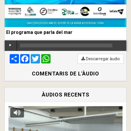
El programa que parla del mar
Compartir
00:00
Facebook
/
00:00
Twitter
WhatsApp
Descarregar àudio
COMENTARIS DE L'ÀUDIO
ÀUDIOS RECENTS