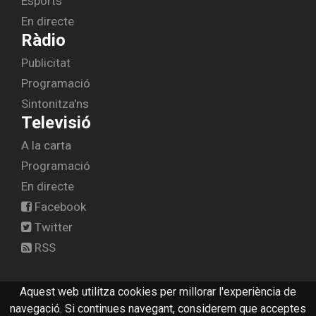
Esports
En directe
Ràdio
Publicitat
Programació
Sintonitza'ns
Televisió
A la carta
Programació
En directe
Facebook
Twitter
RSS
Aquest web utilitza cookies per millorar l'experiència de
© 2026 radiolescala.cat -
Avís legal
-
Contactar
navegació. Si continues navegant, considerem que acceptes