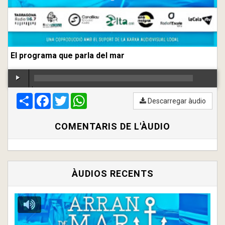
El programa que parla del mar
Compartir
00:00
Facebook
/
00:00
Twitter
WhatsApp
Descarregar àudio
COMENTARIS DE L'ÀUDIO
ÀUDIOS RECENTS