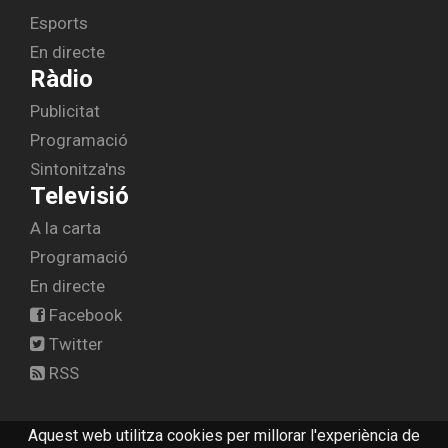
Esports
En directe
Ràdio
Publicitat
Programació
Sintonitza'ns
Televisió
A la carta
Programació
En directe
Facebook
Twitter
RSS
Aquest web utilitza cookies per millorar l'experiència de
© 2026 radiolescala.cat -
Avís legal
-
Contactar