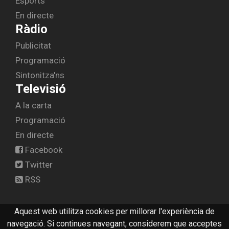
Esports
En directe
Ràdio
Publicitat
Programació
Sintonitza'ns
Televisió
A la carta
Programació
En directe
Facebook
Twitter
RSS
Aquest web utilitza cookies per millorar l'experiència de
© 2026 radiolescala.cat -
Avís legal
-
Contactar
navegació. Si continues navegant, considerem que acceptes