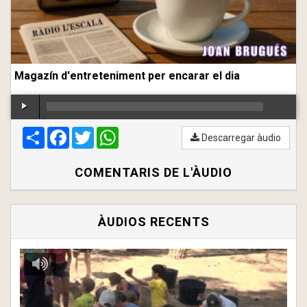
Magazín d'entreteniment per encarar el dia
Compartir
00:00
Facebook
/
00:00
Twitter
WhatsApp
Descarregar àudio
COMENTARIS DE L'ÀUDIO
ÀUDIOS RECENTS