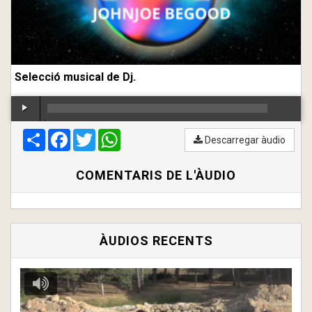
Selecció musical de Dj.
Compartir
00:00
Facebook
/
00:00
Twitter
WhatsApp
Descarregar àudio
COMENTARIS DE L'ÀUDIO
ÀUDIOS RECENTS