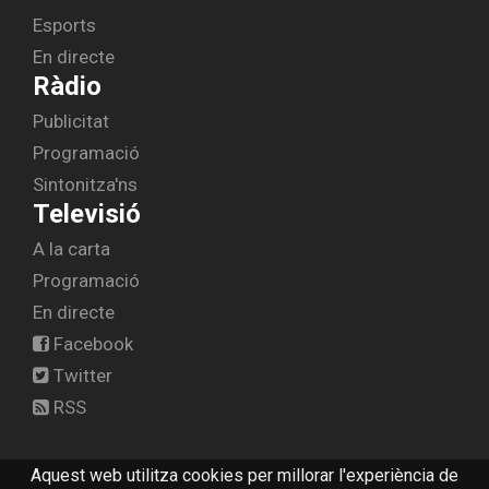
Esports
En directe
Ràdio
Publicitat
Programació
Sintonitza'ns
Televisió
A la carta
Programació
En directe
Facebook
Twitter
RSS
Aquest web utilitza cookies per millorar l'experiència de
© 2026 radiolescala.cat -
Avís legal
-
Contactar