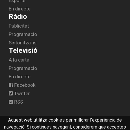
Esports
En directe
Ràdio
Publicitat
Programació
Sintonitza'ns
Televisió
A la carta
Programació
En directe
Facebook
Twitter
RSS
Aquest web utilitza cookies per millorar l'experiència de
© 2026 radiolescala.cat -
Avís legal
-
Contactar
navegació. Si continues navegant, considerem que acceptes