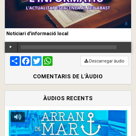
Noticiari d'informació local
Compartir
00:00
Facebook
/
00:00
Twitter
WhatsApp
Descarregar àudio
COMENTARIS DE L'ÀUDIO
ÀUDIOS RECENTS