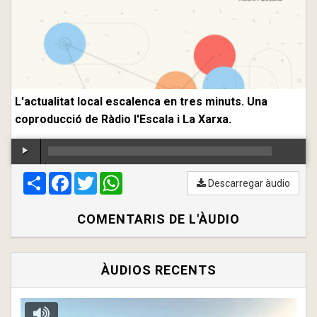
L'actualitat local escalenca en tres minuts. Una
coproducció de Ràdio l'Escala i La Xarxa.
Compartir
00:00
Facebook
/
00:00
Twitter
WhatsApp
Descarregar àudio
COMENTARIS DE L'ÀUDIO
ÀUDIOS RECENTS