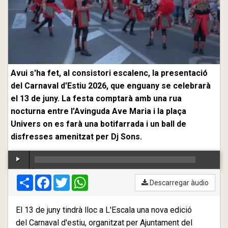
Avui s'ha fet, al consistori escalenc, la presentació
del Carnaval d'Estiu 2026, que enguany se celebrarà
el 13 de juny. La festa comptarà amb una rua
nocturna entre l’Avinguda Ave Maria i la plaça
Univers on es farà una botifarrada i un ball de
disfresses amenitzat per Dj Sons.
Compartir
00:00
Facebook
/
00:00
Twitter
WhatsApp
Descarregar àudio
El 13 de juny tindrà lloc a L'Escala una nova edició
del Carnaval d'estiu, organitzat per Ajuntament del