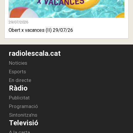
29/07/2026
Obert x vacances (II) 29/07/26
radiolescala.cat
Notícies
Esports
En directe
Ràdio
Publicitat
Programació
Sintonitza'ns
Televisió
A la carta