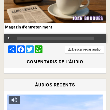
Magazín d'entreteniment
Compartir
00:00
Facebook
/
00:00
Twitter
WhatsApp
Descarregar àudio
COMENTARIS DE L'ÀUDIO
ÀUDIOS RECENTS