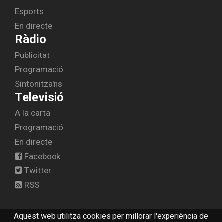
Esports
En directe
Ràdio
Publicitat
Programació
Sintonitza'ns
Televisió
A la carta
Programació
En directe
Facebook
Twitter
RSS
Aquest web utilitza cookies per millorar l'experiència de
© 2026 radiolescala.cat -
Avís legal
-
Contactar