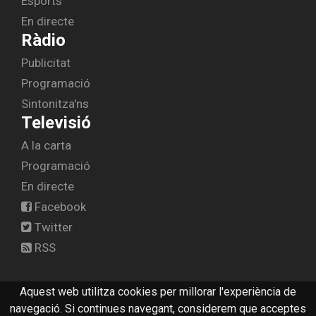
Esports
En directe
Ràdio
Publicitat
Programació
Sintonitza'ns
Televisió
A la carta
Programació
En directe
Facebook
Twitter
RSS
Aquest web utilitza cookies per millorar l'experiència de
© 2026 radiolescala.cat -
Avís legal
-
Contactar
navegació. Si continues navegant, considerem que acceptes