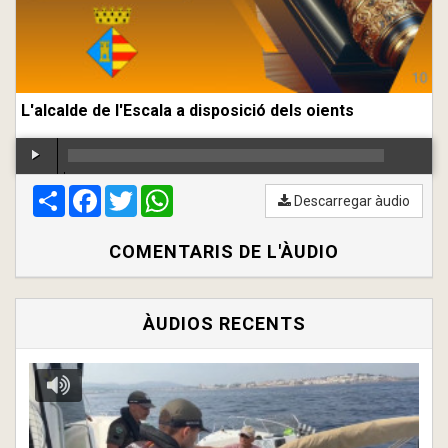
L'alcalde de l'Escala a disposició dels oients
Compartir
00:00
Facebook
/
00:00
Twitter
WhatsApp
Descarregar àudio
COMENTARIS DE L'ÀUDIO
ÀUDIOS RECENTS