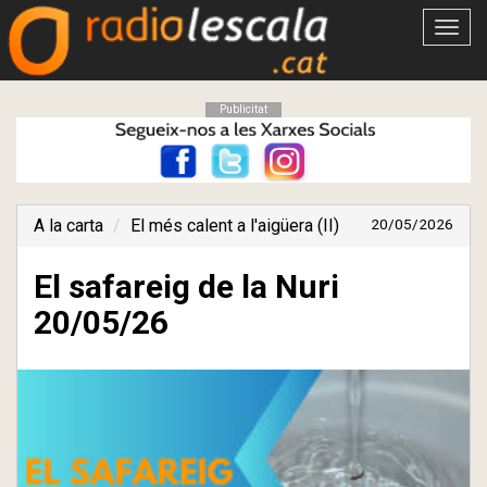
Obrir
menú
Publicitat
A la carta
El més calent a l'aigüera (II)
20/05/2026
El safareig de la Nuri
20/05/26