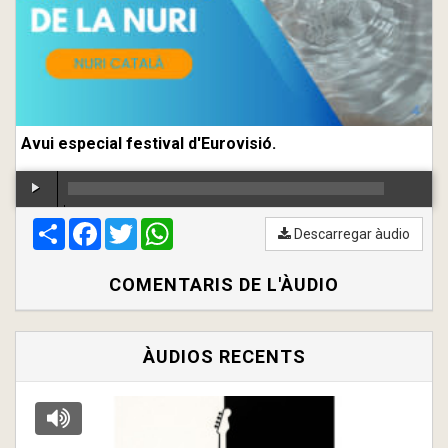
Avui especial festival d'Eurovisió.
Compartir
00:00
Facebook
/
00:00
Twitter
WhatsApp
Descarregar àudio
COMENTARIS DE L'ÀUDIO
ÀUDIOS RECENTS