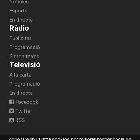
Notícies
Esports
En directe
Ràdio
Publicitat
Programació
Sintonitza'ns
Televisió
A la carta
Programació
En directe
Facebook
Twitter
RSS
Aquest web utilitza cookies per millorar l'experiència de