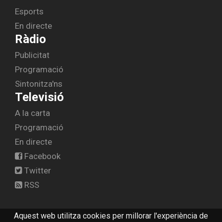
Esports
En directe
Ràdio
Publicitat
Programació
Sintonitza'ns
Televisió
A la carta
Programació
En directe
Facebook
Twitter
RSS
Aquest web utilitza cookies per millorar l'experiència de
© 2026 radiolescala.cat -
Avís legal
-
Contactar