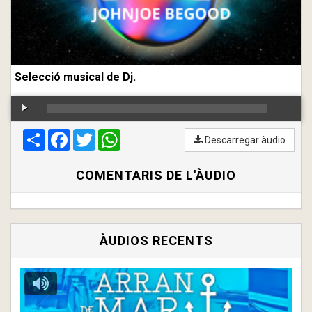
Selecció musical de Dj.
Compartir
00:00
Facebook
/
00:00
Twitter
WhatsApp
Descarregar àudio
COMENTARIS DE L'ÀUDIO
ÀUDIOS RECENTS