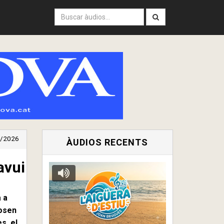
/2026
ÀUDIOS RECENTS
avui
a a
posen
s, el