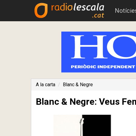
Notície
A la carta
Blanc & Negre
Blanc & Negre: Veus Feme