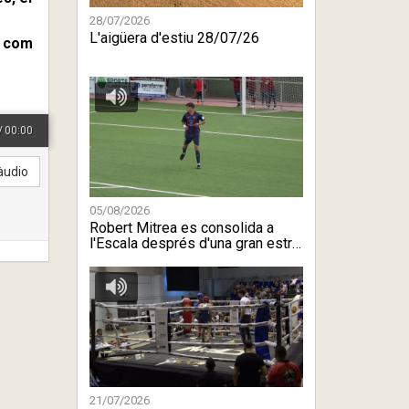
28/07/2026
L'aigüera d'estiu 28/07/26
s com
/
00:00
àudio
05/08/2026
Robert Mitrea es consolida a
l'Escala després d'una gran estre
...
21/07/2026