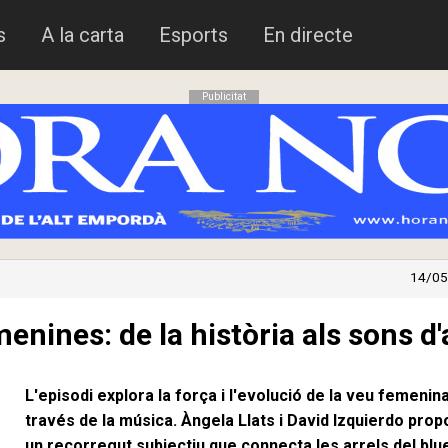
s
A la carta
Esports
En directe
Publicitat
14/05
nines: de la història als sons d'
L'episodi explora la força i l'evolució de la veu femenin
través de la música. Àngela Llats i David Izquierdo pro
un recorregut subjectiu que connecta les arrels del blue