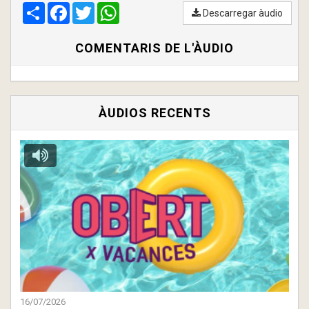
Compartir
00:00
Facebook
/
00:00
Twitter
WhatsApp
Descarregar àudio
COMENTARIS DE L'ÀUDIO
ÀUDIOS RECENTS
16/07/2026