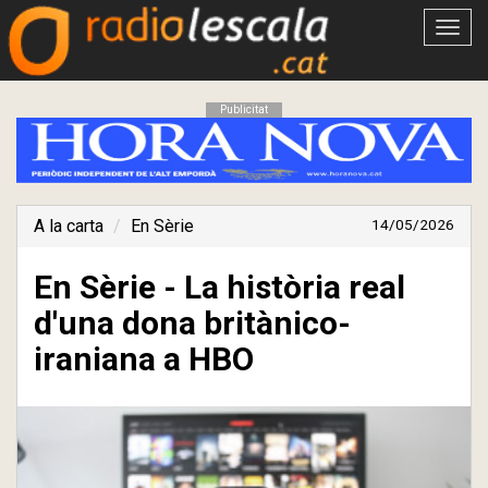
Obrir
menú
Publicitat
A la carta
En Sèrie
14/05/2026
En Sèrie - La història real
d'una dona britànico-
iraniana a HBO