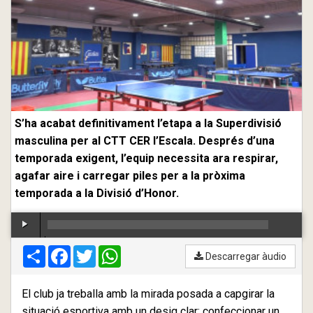
S’ha acabat definitivament l’etapa a la Superdivisió
masculina per al CTT CER l’Escala. Després d’una
temporada exigent, l’equip necessita ara respirar,
agafar aire i carregar piles per a la pròxima
temporada a la Divisió d’Honor.
Compartir
00:00
Facebook
/
00:00
Twitter
WhatsApp
Descarregar àudio
El club ja treballa amb la mirada posada a capgirar la
situació esportiva amb un desig clar: confeccionar un