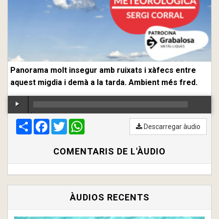
Panorama molt insegur amb ruixats i xàfecs entre
aquest migdia i demà a la tarda. Ambient més fred.
Compartir
00:00
Facebook
/
00:00
Twitter
WhatsApp
Descarregar àudio
COMENTARIS DE L'ÀUDIO
ÀUDIOS RECENTS