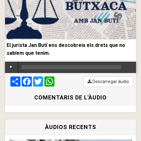
El jurista Jan Butí ens descobreix els drets que no
sabíem que tenim.
Compartir
00:00
Facebook
/
00:00
Twitter
WhatsApp
Descarregar àudio
COMENTARIS DE L'ÀUDIO
ÀUDIOS RECENTS