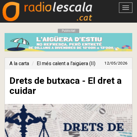
Obrir
menú
Publicitat
A la carta
El més calent a l'aigüera (II)
12/05/2026
Drets de butxaca - El dret a
cuidar