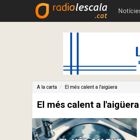
Notície
A la carta
El més calent a l'aigüera
El més calent a l'aigüer