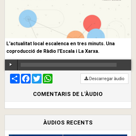
L'actualitat local escalenca en tres minuts. Una
coproducció de Ràdio l'Escala i La Xarxa.
Compartir
00:00
Facebook
/
00:00
Twitter
WhatsApp
Descarregar àudio
COMENTARIS DE L'ÀUDIO
ÀUDIOS RECENTS