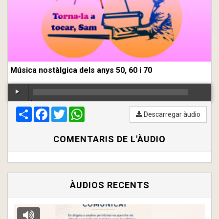
Música nostàlgica dels anys 50, 60 i 70
Compartir
00:00
Facebook
/
00:00
Twitter
WhatsApp
Descarregar àudio
COMENTARIS DE L'ÀUDIO
ÀUDIOS RECENTS