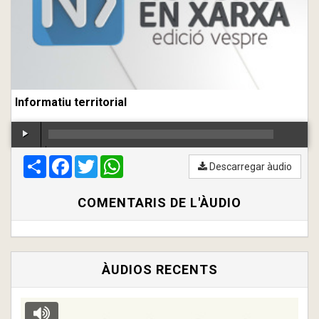
Informatiu territorial
Compartir
00:00
Facebook
/
00:00
Twitter
WhatsApp
Descarregar àudio
COMENTARIS DE L'ÀUDIO
ÀUDIOS RECENTS