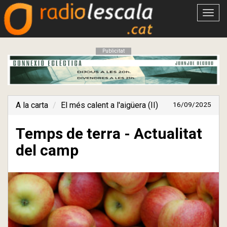
Obrir
menú
Publicitat
A la carta
El més calent a l'aigüera (II)
16/09/2025
Temps de terra - Actualitat
del camp