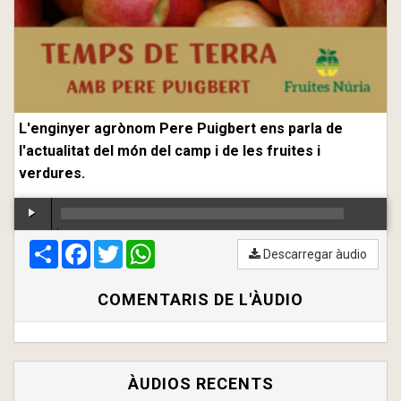
L'enginyer agrònom Pere Puigbert ens parla de
l'actualitat del món del camp i de les fruites i
verdures.
Compartir
00:00
Facebook
/
00:00
Twitter
WhatsApp
Descarregar àudio
COMENTARIS DE L'ÀUDIO
ÀUDIOS RECENTS