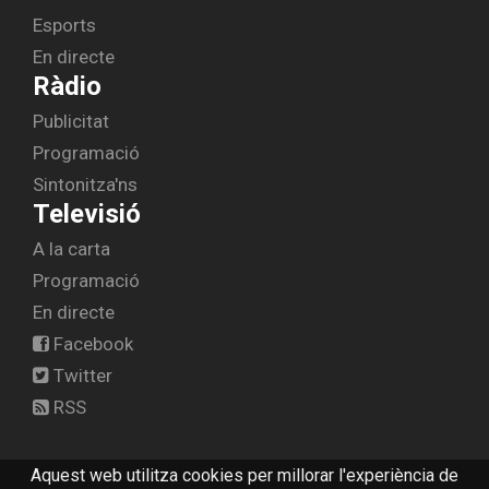
Esports
En directe
Ràdio
Publicitat
Programació
Sintonitza'ns
Televisió
A la carta
Programació
En directe
Facebook
Twitter
RSS
Aquest web utilitza cookies per millorar l'experiència de
© 2026 radiolescala.cat -
Avís legal
-
Contactar