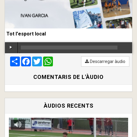
Tot l'esport local
Compartir
00:00
Facebook
/
00:00
Twitter
WhatsApp
Descarregar àudio
COMENTARIS DE L'ÀUDIO
ÀUDIOS RECENTS