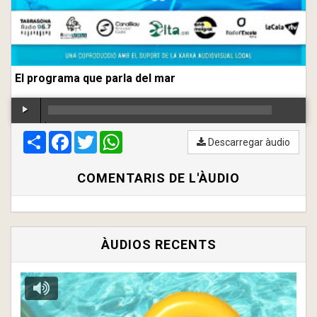
El programa que parla del mar
Compartir
00:00
Facebook
/
00:00
Twitter
WhatsApp
Descarregar àudio
COMENTARIS DE L'ÀUDIO
ÀUDIOS RECENTS