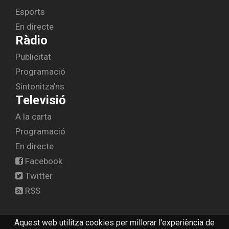
Esports
En directe
Ràdio
Publicitat
Programació
Sintonitza'ns
Televisió
A la carta
Programació
En directe
Facebook
Twitter
RSS
Aquest web utilitza cookies per millorar l'experiència de
© 2026 radiolescala.cat -
Avís legal
-
Contactar