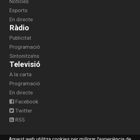
Notícies
Esports
En directe
Ràdio
Publicitat
Programació
Sintonitza'ns
Televisió
A la carta
Programació
En directe
Facebook
Twitter
RSS
Aquest web utilitza cookies per millorar l'experiència de