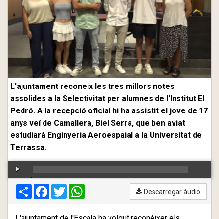
L'ajuntament reconeix les tres millors notes
assolides a la Selectivitat per alumnes de l'Institut El
Pedró. A la recepció oficial hi ha assistit el jove de 17
anys veí de Camallera, Biel Serra, que ben aviat
estudiarà Enginyeria Aeroespaial a la Universitat de
Terrassa.
Compartir
00:00
Facebook
/
00:00
Twitter
WhatsApp
Descarregar àudio
L'ajuntament de l'Escala ha volgut reconèixer els