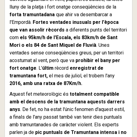
lluny de la platja i fort onatge conseqüències de la
forta tramuntadana
que ahir va desembarcar a
l'Empordà.
Fortes ventades inusuals per l'època
que van assolir rècords
a diferents punts del territori
com
els 95km/h de l'Escala, els 83km/h de Sant
Mori o els 84 de Sant Miquel de Fluvià
. Unes
ventades sense conseqüències greus, per un territori
acostumat al vent, però que va
prohibir el bany per
fort onatge
. L'
últim
rècord
enregistrat de
tramuntana fort,
el mes de juliol, el trobem l'any
2016, amb una ratxa de 87Km/h.
Aquest fet meteorològic és
totalment compatible
amb el descens de la tramuntana aquests darrers
anys
. De fet, no ha estat l'únic fenomen d'aquest estil,
a finals de l'any passat també van tenir dies puntuals
amb tramuntanades de caràcter violent. Els experts
parlen ja de
pic puntuals de Tramuntana intensa i no