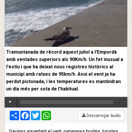
Tramuntanada de rècord aquest juliol a l'Empordà
amb ventades superiors als 90Km/h. Un fet inusual a
l'estiu i que ha deixat nous registres històrics al
municipi amb ratxes de 95km/h. Avui el vent ja ha
perdut pistonada, i les temperatures es mantindran
un dia més per sota de l'habitual.
Compartir
00:00
Facebook
/
00:00
Twitter
WhatsApp
Descarregar àudio
Gavines aguantant el vent, papereres buides, turistes