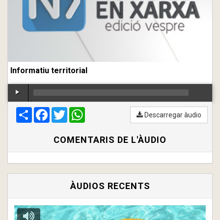
Informatiu territorial
Compartir
00:00
Facebook
/
00:00
Twitter
WhatsApp
Descarregar àudio
COMENTARIS DE L'ÀUDIO
ÀUDIOS RECENTS