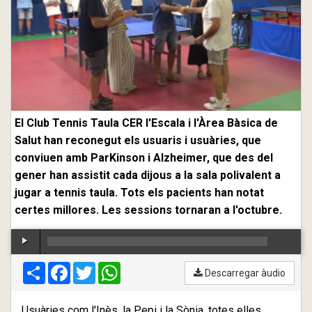
El Club Tennis Taula CER l'Escala i l'Àrea Bàsica de
Salut han reconegut els usuaris i usuàries, que
conviuen amb ParKinson i Alzheimer, que des del
gener han assistit cada dijous a la sala polivalent a
jugar a tennis taula. Tots els pacients han notat
certes millores. Les sessions tornaran a l'octubre.
Compartir
00:00
Facebook
/
00:00
Twitter
WhatsApp
Descarregar àudio
Usuàries com l'Inès, la Pepi i la Sònia, totes elles