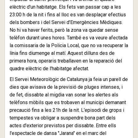
elèctric d'un habitatge. Els fets van passar cap a les
23:00 h de la nit i fins al lloc es van desplaçar efectius
dels bombers i del Servei d'Emergències Mèdiques.
No hi va haver ferits, però la zona va quedar sense
telèfon durant unes hores. També es va veure afectada
la comissaria de la Policia Local, que no va recuperar la
línia fins diumenge al matí. Aquest dilluns des de
primera hora, operaris treballaven en la reparació del
quadre elèctric de l'habitatge afectat.
El Servei Meteorològic de Catalunya ja feia un parell de
dies que avisava de la previsió de pluges intenses, i
de fet, dissabte al migdia van sonar les alertes als
telèfons mòbils que es trobaven al municipi demanant
precaució fins a les 21h de la nit. L'episodi de grops i
tempestes va obligar a suspendre bona part dels
actes d'exterior previstos per dissabte. Entre ells
l'espectacle de dansa "Jarana" en el marc del