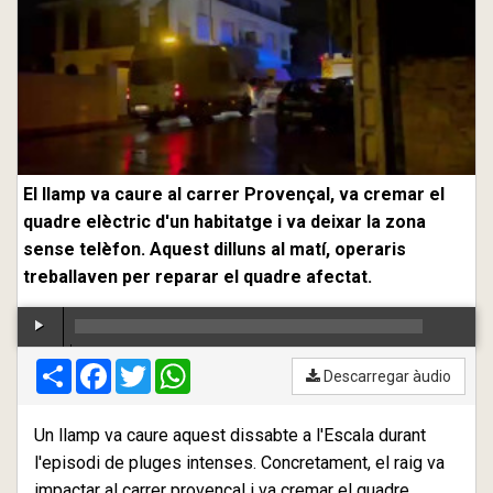
El llamp va caure al carrer Provençal, va cremar el
quadre elèctric d'un habitatge i va deixar la zona
sense telèfon. Aquest dilluns al matí, operaris
treballaven per reparar el quadre afectat.
Compartir
00:00
Facebook
/
00:00
Twitter
WhatsApp
Descarregar àudio
Un llamp va caure aquest dissabte a l'Escala durant
l'episodi de pluges intenses. Concretament, el raig va
impactar al carrer provençal i va cremar el quadre