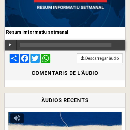
Resum imformatiu setmanal
Compartir
00:00
Facebook
/
00:00
Twitter
WhatsApp
Descarregar àudio
COMENTARIS DE L'ÀUDIO
ÀUDIOS RECENTS