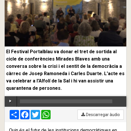
El Festival Portalblau va donar el tret de sortida al
cicle de conferències Mirades Blaves amb una
conversa sobre la crisi i el sentit de la democràcia a
càrrec de Josep Ramoneda i Carles Duarte. L'acte es
va celebrar a l'Alfolí de la Sal i hi van assistir una
quarantena de persones.
Compartir
00:00
Facebook
/
00:00
Twitter
WhatsApp
Descarregar àudio
Quin és el futur de les institucions democràtiques en