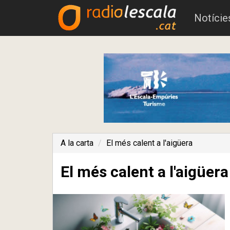
Notície
A la carta
El més calent a l'aigüera
El més calent a l'aigüera