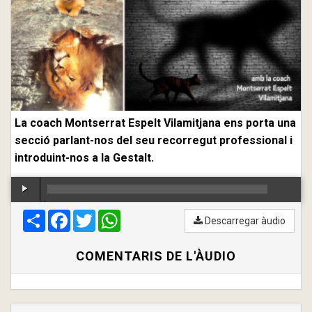
La coach Montserrat Espelt Vilamitjana ens porta una
secció parlant-nos del seu recorregut professional i
introduint-nos a la Gestalt.
Compartir
00:00
Facebook
/
00:00
Twitter
WhatsApp
Descarregar àudio
COMENTARIS DE L'ÀUDIO