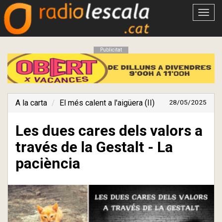
Obrir
menú
Publicitat
A la carta
El més calent a l'aigüera (II)
28/05/2025
Les dues cares dels valors a
través de la Gestalt - La
paciència