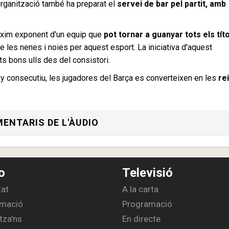
'organització també ha preparat el
servei de bar pel partit, amb
màxim exponent d'un equip que
pot tornar a guanyar tots els tít
e les nenes i noies per aquest esport. La iniciativa d'aquest
s bons ulls des del consistori.
 consecutiu, les jugadores del Barça es converteixen en les
re
ENTARIS DE L'ÀUDIO
o
Televisió
tat
A la carta
mació
Programació
tza'ns
En directe