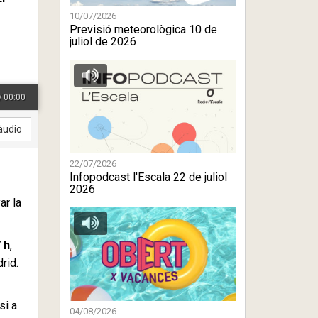
10/07/2026
Previsió meteorològica 10 de
juliol de 2026
/
00:00
àudio
22/07/2026
Infopodcast l'Escala 22 de juliol
2026
ar la
 h
,
rid.
si a
04/08/2026