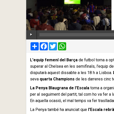
Compartir
Facebook
Twitter
WhatsApp
L'equip femení del Barça
de futbol torna a op
superar al Chelsea en les semifinals, l'equip 
disputarà aquest dissabte a les 18 h a Lisboa.
seva
quarta Champions
de les darreres cinc
La Penya Blaugrana de l'Escala
torna a organ
per al seguiment del partit, tal com ho va fer a 
En aquella ocasió, el mal temps va fer traslladar
La Penya també ha anunciat que
l'Escala rebr