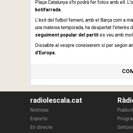
Plaça Catalunya s'hi podrà fer fotos amb ell. L
botifarrada.
L'èxit del futbol femení, amb el Barça com a 
una mateixa temporada, ha despertat l'interès d
seguiment popular del partit
es veu amb molt
Dissabte al vespre coneixerem sí per segon any
d'Europa.
COM
radiolescala.cat
Ràdi
Notícies
Publici
Esports
Progra
En directe
Sintoni