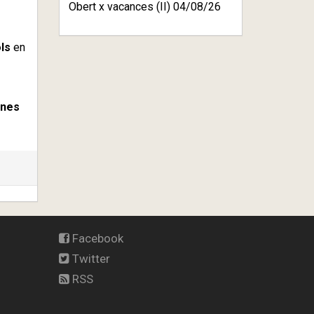
Obert x vacances (II) 04/08/26
ols
en
ines
Facebook
Twitter
RSS