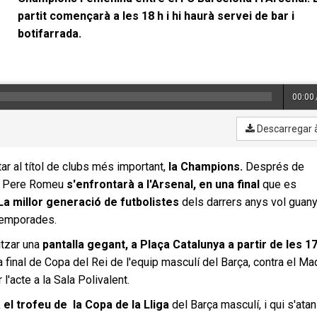
partit començarà a les 18 h i hi haurà servei de bar i
botifarrada.
00:00
Descarregar 
tar al títol de clubs més important,
la Champions.
Després de
de Pere Romeu
s'enfrontarà a l'Arsenal, en una final
que es
La millor generació de futbolistes
dels darrers anys vol guany
 temporades.
itzar una
pantalla gegant, a Plaça Catalunya a partir de les 17
la final de Copa del Rei de l'equip masculí del Barça, contra el Mad
 l'acte a la Sala Polivalent.
à el trofeu de la Copa de la Lliga
del Barça masculí, i qui s'atan