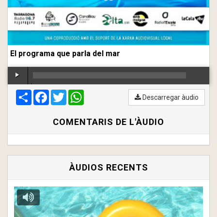
El programa que parla del mar
Compartir
00:00
Facebook
/
00:00
Twitter
WhatsApp
Descarregar àudio
COMENTARIS DE L'ÀUDIO
ÀUDIOS RECENTS