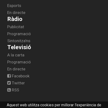
Esports
En directe
Ràdio
Publicitat
Programació
Sintonitza'ns
Televisió
A la carta
Programació
En directe
Facebook
Twitter
RSS
Aquest web utilitza cookies per millorar l'experiència de
© 2026 radiolescala.cat -
Avís legal
-
Contactar