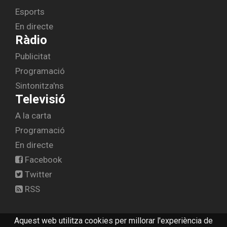
Esports
En directe
Ràdio
Publicitat
Programació
Sintonitza'ns
Televisió
A la carta
Programació
En directe
Facebook
Twitter
RSS
Aquest web utilitza cookies per millorar l'experiència de
© 2026 radiolescala.cat -
Avís legal
-
Contactar