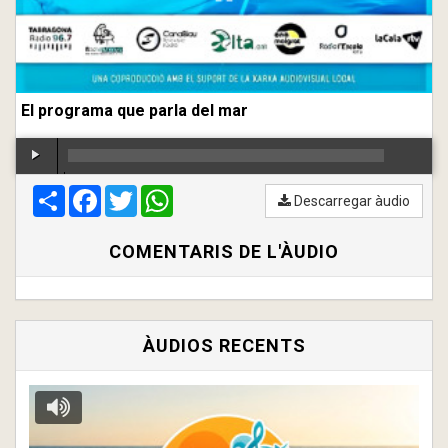
El programa que parla del mar
Compartir
00:00
Facebook
/
00:00
Twitter
WhatsApp
Descarregar àudio
COMENTARIS DE L'ÀUDIO
ÀUDIOS RECENTS