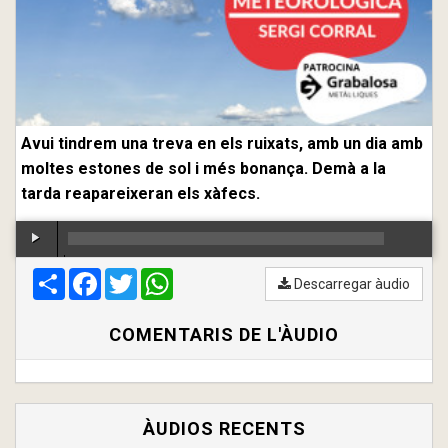
Avui tindrem una treva en els ruixats, amb un dia amb
moltes estones de sol i més bonança. Demà a la
tarda reapareixeran els xàfecs.
Compartir
00:00
Facebook
/
00:00
Twitter
WhatsApp
Descarregar àudio
COMENTARIS DE L'ÀUDIO
ÀUDIOS RECENTS