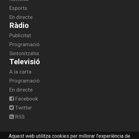
Esports
En directe
Ràdio
Publicitat
Programació
Sintonitza'ns
Televisió
A la carta
Programació
En directe
Facebook
Twitter
RSS
Aquest web utilitza cookies per millorar l'experiència de
© 2026 radiolescala.cat -
Avís legal
-
Contactar