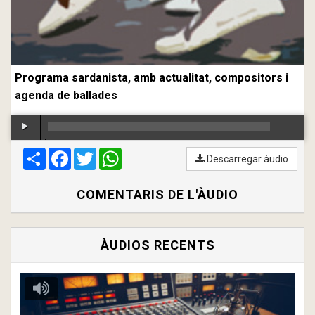
Programa sardanista, amb actualitat, compositors i
agenda de ballades
Compartir
00:00
Facebook
/
00:00
Twitter
WhatsApp
Descarregar àudio
COMENTARIS DE L'ÀUDIO
ÀUDIOS RECENTS