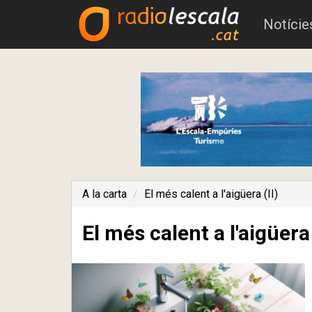
Notície
A la carta
El més calent a l'aigüera (II)
El més calent a l'aigüera