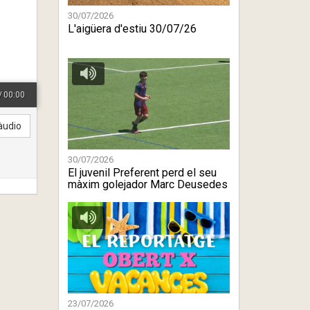
30/07/2026
L'aigüera d'estiu 30/07/26
/
00:00
àudio
30/07/2026
El juvenil Preferent perd el seu
màxim golejador Marc Deusedes
23/07/2026