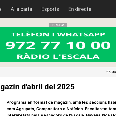
s
A la carta
Esports
En directe
Publicitat
27/04
gazín d'abril del 2025
Programa en format de magazín, amb les seccions habi
com Agrupats, Compositors o Notícies. Escoltarem te
interpretats pels Pescadors de l'Escala, Havana Xica i 