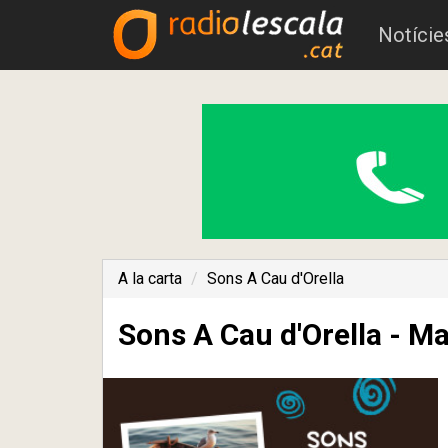
Notície
A la carta
Sons A Cau d'Orella
Sons A Cau d'Orella - Ma