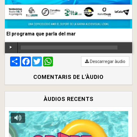
El programa que parla del mar
Compartir
00:00
Facebook
/
00:00
Twitter
WhatsApp
Descarregar àudio
COMENTARIS DE L'ÀUDIO
ÀUDIOS RECENTS