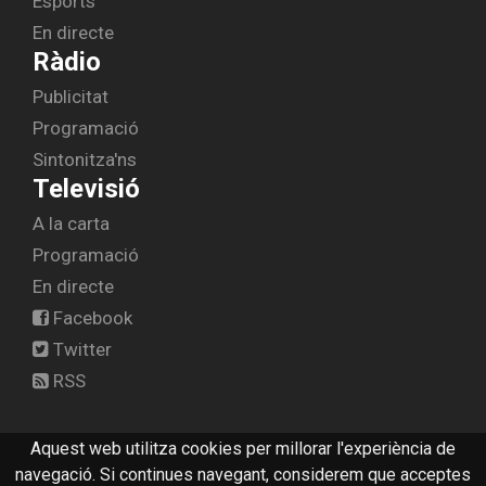
Esports
En directe
Ràdio
Publicitat
Programació
Sintonitza'ns
Televisió
A la carta
Programació
En directe
Facebook
Twitter
RSS
Aquest web utilitza cookies per millorar l'experiència de
© 2026 radiolescala.cat -
Avís legal
-
Contactar
navegació. Si continues navegant, considerem que acceptes