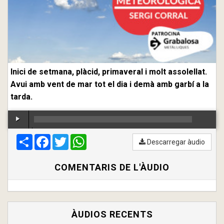
Inici de setmana, plàcid, primaveral i molt assolellat.
Avui amb vent de mar tot el dia i demà amb garbí a la
tarda.
Compartir
00:00
Facebook
/
00:00
Twitter
WhatsApp
Descarregar àudio
COMENTARIS DE L'ÀUDIO
ÀUDIOS RECENTS