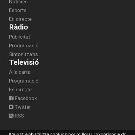
Notícies
Esports
En directe
Ràdio
Publicitat
Programació
Sintonitza'ns
Televisió
A la carta
Programació
En directe
Facebook
Twitter
RSS
Aquest web utilitza cookies per millorar l'experiència de