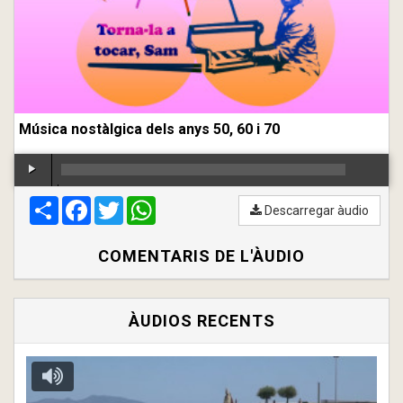
Música nostàlgica dels anys 50, 60 i 70
Compartir
00:00
Facebook
/
00:00
Twitter
WhatsApp
Descarregar àudio
COMENTARIS DE L'ÀUDIO
ÀUDIOS RECENTS