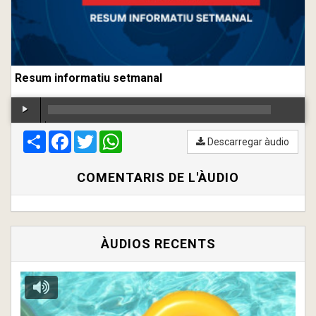
Resum informatiu setmanal
Compartir
00:00
Facebook
/
00:00
Twitter
WhatsApp
Descarregar àudio
COMENTARIS DE L'ÀUDIO
ÀUDIOS RECENTS