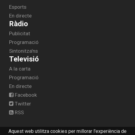
Esports
En directe
Ràdio
Publicitat
Programació
Sintonitza'ns
Televisió
A la carta
Programació
En directe
Facebook
Twitter
RSS
Aquest web utilitza cookies per millorar l'experiència de
© 2026 radiolescala.cat -
Avís legal
-
Contactar