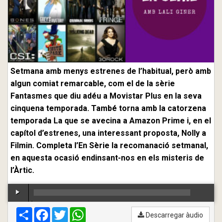
Setmana amb menys estrenes de l’habitual, però amb
algun comiat remarcable, com el de la sèrie
Fantasmes que diu adéu a Movistar Plus en la seva
cinquena temporada. També torna amb la catorzena
temporada La que se avecina a Amazon Prime i, en el
capítol d’estrenes, una interessant proposta, Nolly a
Filmin. Completa l’En Sèrie la recomanació setmanal,
en aquesta ocasió endinsant-nos en els misteris de
l’Àrtic.
Compartir
00:00
Facebook
/
00:00
Twitter
WhatsApp
Descarregar àudio