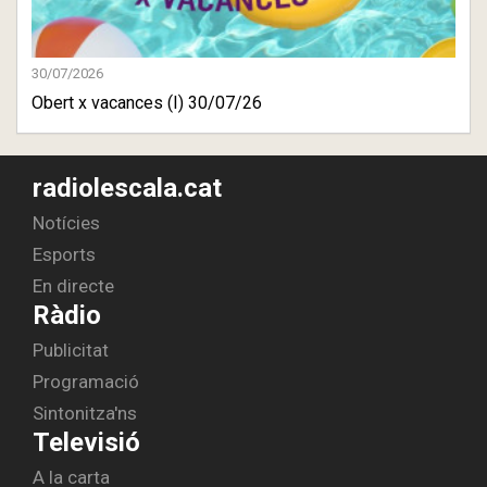
30/07/2026
Obert x vacances (I) 30/07/26
radiolescala.cat
Notícies
Esports
En directe
Ràdio
Publicitat
Programació
Sintonitza'ns
Televisió
A la carta