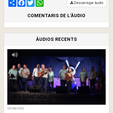
Compartir
00:00
Facebook
/
00:00
Twitter
WhatsApp
Descarregar àudio
COMENTARIS DE L'ÀUDIO
ÀUDIOS RECENTS
05/08/2026