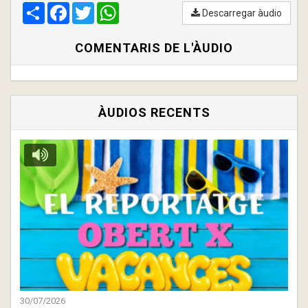
Compartir
00:00
Facebook
/
00:00
Twitter
WhatsApp
Descarregar àudio
COMENTARIS DE L'ÀUDIO
ÀUDIOS RECENTS
30/07/2026