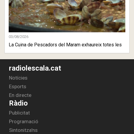
03/08/2026
La Cuina de Pescadors del Maram exhaureix totes les
sessions
radiolescala.cat
Notícies
Esports
En directe
Ràdio
Publicitat
Programació
Sintonitza'ns